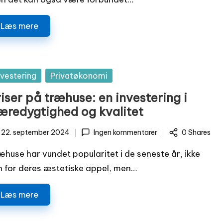
Læs mere
sted
nvestering
Privatøkonomi
iser på træhuse: en investering i
æredygtighed og kvalitet
22. september 2024
Ingen kommentarer
0 Shares
æhuse har vundet popularitet i de seneste år, ikke
n for deres æstetiske appel, men…
Læs mere