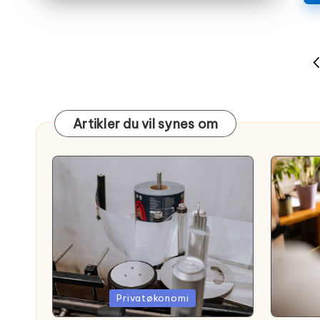
Indlægsinddeling
P
P
Artikler du vil synes om
Posted
Poste
Privatøkonomi
in
in