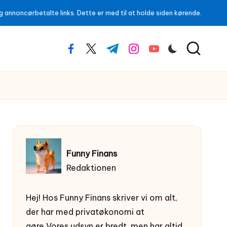
 annoncørbetalte links. Dette er med til at holde siden kørende.
facebook.com
twitter.com
t.me
instagram.com
youtube.com
Funny Finans
Redaktionen
Hej! Hos Funny Finans skriver vi om alt,
der har med privatøkonomi at
gøre.Vores udsyn er bredt, men har altid