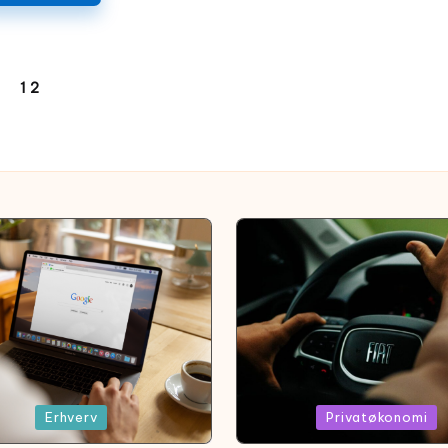
1
2
REVIOUS
AGE
d
Posted
Erhverv
Privatøkonomi
in