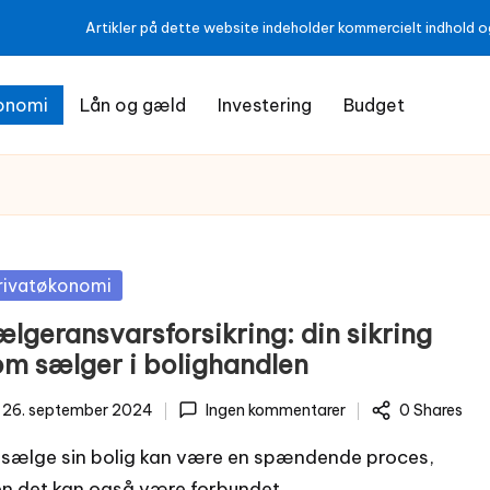
Artikler på dette website indeholder kommercielt indhold og
onomi
Lån og gæld
Investering
Budget
sted
rivatøkonomi
lgeransvarsforsikring: din sikring
om sælger i bolighandlen
26. september 2024
Ingen kommentarer
0 Shares
 sælge sin bolig kan være en spændende proces,
n det kan også være forbundet…