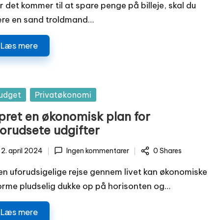
r det kommer til at spare penge på billeje, skal du
re en sand troldmand…
Læs mere
sted
udget
Privatøkonomi
pret en økonomisk plan for
forudsete udgifter
2. april 2024
Ingen kommentarer
0 Shares
den uforudsigelige rejse gennem livet kan økonomiske
orme pludselig dukke op på horisonten og…
Læs mere