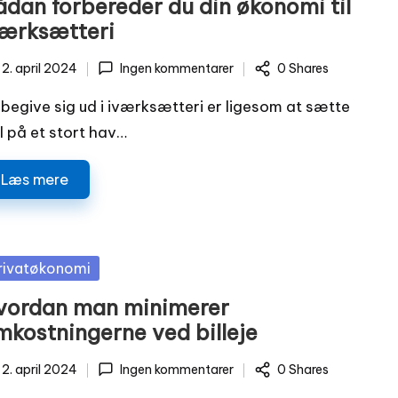
ådan forbereder du din økonomi til
værksætteri
2. april 2024
Ingen kommentarer
0 Shares
 begive sig ud i iværksætteri er ligesom at sætte
jl på et stort hav…
Læs mere
sted
rivatøkonomi
vordan man minimerer
mkostningerne ved billeje
2. april 2024
Ingen kommentarer
0 Shares