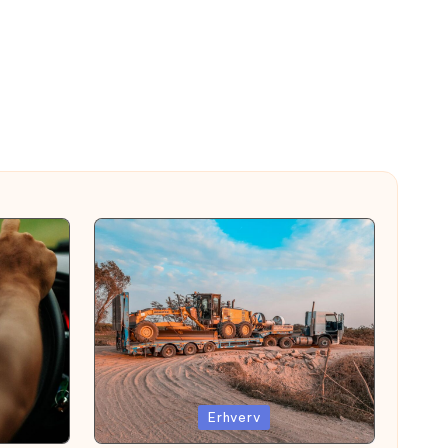
Posted
Erhverv
in