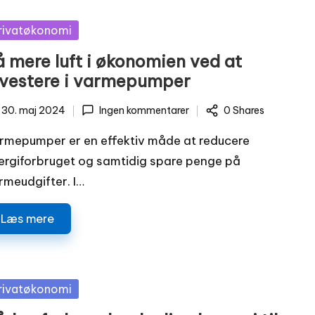
sted
rivatøkonomi
å mere luft i økonomien ved at
nvestere i varmepumper
30. maj 2024
Ingen kommentarer
0 Shares
rmepumper er en effektiv måde at reducere
ergiforbruget og samtidig spare penge på
rmeudgifter. I…
Læs mere
sted
rivatøkonomi