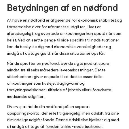
Betydningen af en nødfond
At have en nødfond er afgørende for økonomisk stabilitet og
forberedelse over for uforudsete udgifter. Livet er
uforudsigeligt, og uventede omkostninger kan opstå når som
helst. Ved at sætte penge til side specifikt til nødsituationer
kan du beskytte dig mod økonomiske vanskeligheder og
undgå at optage gæld, når disse situationer opstår.
Når du opretter en nødfond, bør du sigte mod at spare
mindst tre til seks måneders leveomkostninger. Dette
sikkerhedsnet giver en pude til at dække essentielle
omkostninger som husleje, dagligvarer og
forsyningsselskaber i tilfælde af jobtab eller uforudsete
medicinske udgifter.
Overvej at holde din nødfond på en separat
opsparingskonto, der er let tilgængelig, men adskilt fra dine
almindelige udgiftsfonde. Denne adskillelse hjælper dig med
at undgå at tage af fonden til ikke-nødsituationer.