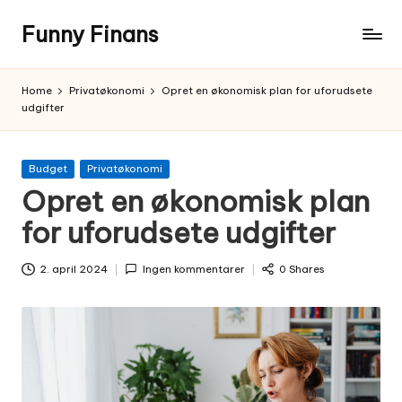
Funny Finans
Skip
to
content
Home
Privatøkonomi
Opret en økonomisk plan for uforudsete
udgifter
Posted
Budget
Privatøkonomi
in
Opret en økonomisk plan
for uforudsete udgifter
2. april 2024
Ingen kommentarer
0 Shares