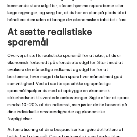
kommende store udgifter, såsom hjemme reparationer eller
læge regninger, og sørg for, at du har en plan på plads til at
håndtere dem uden at bringe din økonomiske stabilitet i fare.
At sætte realistiske
sparemål
Overvej at sætte realistiske sparemål for at sikre, at du er
økonomisk forberedt på uforudsete udgifter. Start med at
evaluere din månedlige indkomst og udgifter for at
bestemme, hvor meget du kan spare hver måned med god
samvittighed. Ved at sætte specifikke og opnåelige
sparemål hjælper du med at opbygge en økonomisk
sikkerhedsnet til uventede omkostninger. Sigte efter at spare
mindst 10-20% af din indkomst, men juster dette baseret på
dine individuelle omstændigheder og økonomiske
forpligtelser.
Automatisering af dine besparelser kan gøre det lettere at
holde fast i dine mål. Opsæt automatisk overførsler til en