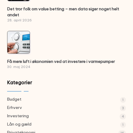
Det tror folk om value betting – men data siger noget helt
andet
28. april 2026
Få mere luft i økonomien ved at investere i varmepumper
30. maj 2024
Kategorier
Budget
1
Erhverv
3
Investering
4
Lån og gæld
1
Privatøkonomi
16