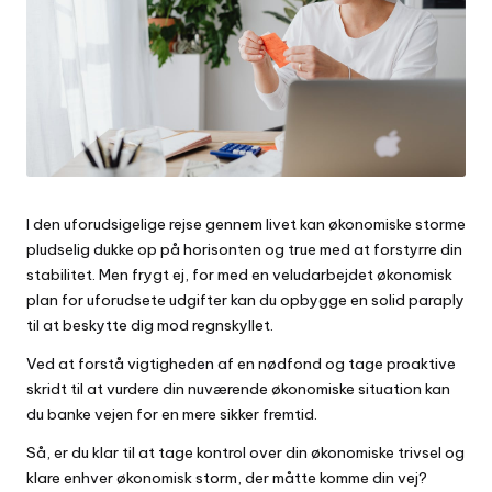
I den uforudsigelige rejse gennem livet kan økonomiske storme
pludselig dukke op på horisonten og true med at forstyrre din
stabilitet. Men frygt ej, for med en veludarbejdet økonomisk
plan for uforudsete udgifter kan du opbygge en solid paraply
til at beskytte dig mod regnskyllet.
Ved at forstå vigtigheden af en nødfond og tage proaktive
skridt til at vurdere din nuværende økonomiske situation kan
du banke vejen for en mere sikker fremtid.
Så, er du klar til at tage kontrol over din økonomiske trivsel og
klare enhver økonomisk storm, der måtte komme din vej?