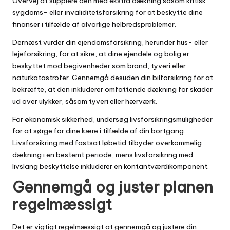
Overvej at supplere den med ekstra dækning såsom kritisk
sygdoms- eller invaliditetsforsikring for at beskytte dine
finanser i tilfælde af alvorlige helbredsproblemer.
Dernæst vurder din ejendomsforsikring, herunder hus- eller
lejeforsikring, for at sikre, at dine ejendele og bolig er
beskyttet mod begivenheder som brand, tyveri eller
naturkatastrofer. Gennemgå desuden din bilforsikring for at
bekræfte, at den inkluderer omfattende dækning for skader
ud over ulykker, såsom tyveri eller hærværk.
For økonomisk sikkerhed, undersøg livsforsikringsmuligheder
for at sørge for dine kære i tilfælde af din bortgang.
Livsforsikring med fastsat løbetid tilbyder overkommelig
dækning i en bestemt periode, mens livsforsikring med
livslang beskyttelse inkluderer en kontantværdikomponent.
Gennemgå og juster planen
regelmæssigt
Det er vigtigt regelmæssigt at gennemgå og justere din